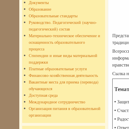
Документы
Образование
Образовательные стандарты
Руководство. Педагогический (научно-
педагогический) состав
Предста
Материально-техническое обеспечение и
традици
оснащенность образовательного
процесса
Всеросс
Стипендии и иные виды материальной
информа
поддержки
нравств
Платные образовательные услуги
Сылка н
Финансово-хозяйственная деятельность
Вакантные места для приема (перевода)
Те
обучающихся
Доступная среда
• Защи
Международное сотрудничество
Организация питания в образовательной
• Счас
организации
• Радо
• Отве