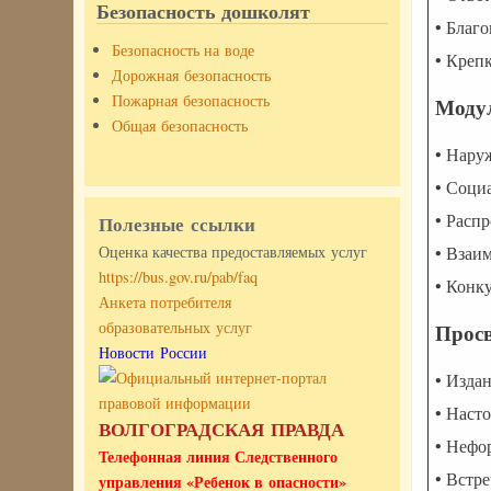
Безопасность дошколят
• Благ
Безопасность на воде
• Креп
Дорожная безопасность
Пожарная безопасность
Моду
Общая безопасность
• Нару
• Соци
• Расп
Полезные ссылки
Оценка качества предоставляемых услуг
• Взаи
https://bus.gov.ru/pab/faq
• Конк
Анкета потребителя
образовательных услуг
Просв
Новости России
• Изда
• Наст
ВОЛГОГРАДСКАЯ ПРАВДА
• Нефо
Телефонная линия Следственного
• Встр
управления «Ребенок в опасности»