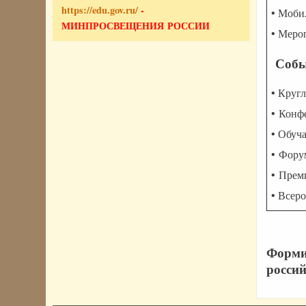
https://edu.gov.ru/
-
• Моби
МИНПРОСВЕЩЕНИЯ РОССИИ
• Меро
Собы
• Круг
• Конф
• Обуч
• Фор
• Прем
• Всер
Форми
россий