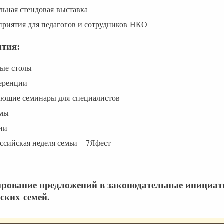
льная стендовая выставка
приятия для педагогов и сотрудников НКО
тия:
лые столы
еренции
ающие семинары для специалистов
умы
ии
оссийская неделя семьи – 7Яфест
рование предложений в законодательные инициат
ских семей.